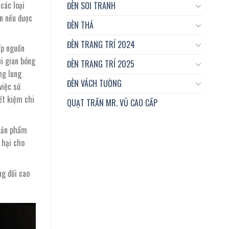
các loại
ĐÈN SOI TRANH
an nếu được
ĐÈN THẢ
ĐÈN TRANG TRÍ 2024
ấp nguồn
i gian bóng
ĐÈN TRANG TRÍ 2025
ng lung
ĐÈN VÁCH TƯỜNG
việc sử
ết kiệm chi
QUẠT TRẦN MR. VŨ CAO CẤP
sản phẩm
 hại cho
ng đối cao