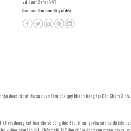
Lượt Xem :
241
Danh mục:
Đèn chùm đồng cổ điển
nhận được rất nhiều sự quan tâm của quý khách hàng tại Đèn Chùm Xinh.
 kế với đường nét hoa văn vô cùng độc đáo, tỉ mỉ lại vừa sở hữu độ bền ca
ho không gian lắp đặt. Không chỉ thế đèn chùm đồng còn mang giá trị vă