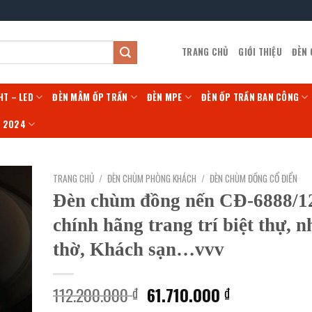
TRANG CHỦ
GIỚI THIỆU
ĐÈN
HT – LED
ĐÈN MÂM ỐP TRẦN
ĐÈN MPE
ĐÈN ỐP TRẦN BAN CÔNG
Í 2024
TRANG CHỦ
/
ĐÈN CHÙM PHÒNG KHÁCH
/
ĐÈN CHÙM ĐỒNG CỔ ĐIỂN
Đèn chùm đồng nến CĐ-6888/1
chính hãng trang trí biệt thự, n
thờ, Khách sạn…vvv
Giá
Giá
112.200.000
61.710.000
₫
₫
gốc
hiện