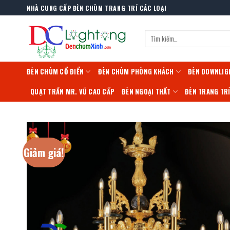
Skip
NHÀ CUNG CẤP ĐÈN CHÙM TRANG TRÍ CÁC LOẠI
to
content
Tìm
kiếm:
ĐÈN CHÙM CỔ ĐIỂN
ĐÈN CHÙM PHÒNG KHÁCH
ĐÈN DOWNLIG
QUẠT TRẦN MR. VŨ CAO CẤP
ĐÈN NGOẠI THẤT
ĐÈN TRANG TR
Giảm giá!