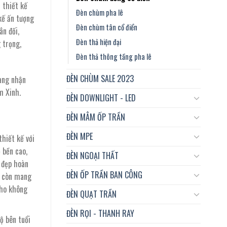
 thiết kế
Đèn chùm pha lê
kế ấn tượng
Đèn chùm tân cổ điển
ân đối,
.
Đèn thả hiện đại
 trọng,
Đèn thả thông tầng pha lê
ĐÈN CHÙM SALE 2023
ang nhận
m Xinh.
ĐÈN DOWNLIGHT - LED
ĐÈN MÂM ỐP TRẦN
ĐÈN MPE
hiết kế với
 bền cao,
ĐÈN NGOẠI THẤT
 đẹp hoàn
ĐÈN ỐP TRẦN BAN CÔNG
g còn mang
cho không
ĐÈN QUẠT TRẦN
ĐÈN RỌI - THANH RAY
ộ bên tuổi