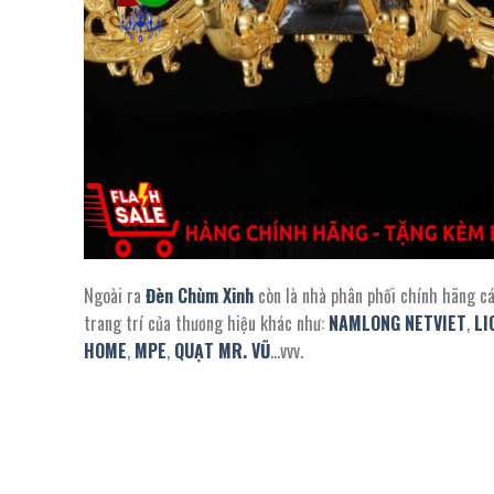
Ngoài ra
Đèn Chùm Xinh
còn là nhà phân phối chính hãng c
trang trí của thương hiệu khác như:
NAMLONG NETVIET
,
LI
HOME
,
MPE
,
QUẠT MR. VŨ
…vvv.