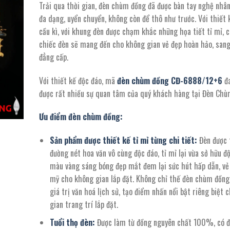
Trải qua thời gian, đèn chùm đồng đã được bàn tay nghệ nhân
là:
tại
đa dạng, uyển chuyển, không còn để thô như trước. Với thiết 
112.200.000 ₫.
là:
cầu kì, với khung đèn được chạm khắc những họa tiết tỉ mỉ, c
61.710.000 ₫
chiếc đèn sẽ mang đến cho không gian vẻ đẹp hoàn hảo, sang
đẳng cấp.
Với thiết kế độc đáo, mã
đèn chùm đồng CĐ-6888/12+6
đ
được rất nhiều sự quan tâm của quý khách hàng tại Đèn Chù
Ưu điểm đèn chùm đồng:
Sản phẩm được thiết kế tỉ mỉ từng chi tiết:
Đèn được t
đường nét hoa văn vô cùng độc đáo, tỉ mỉ lại vừa sở hữu độ
màu vàng sáng bóng đẹp mắt đem lại sức hút hấp dẫn, vẻ
mỹ cho không gian lắp đặt. Không chỉ thế đèn chùm đồn
giá trị văn hoá lịch sử, tạo điểm nhấn nổi bật riêng biệt 
gian trang trí lắp đặt.
Tuổi thọ đèn:
Được làm từ đồng nguyên chất 100%, có đ