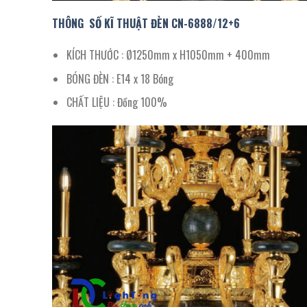
THÔNG SỐ KĨ THUẬT ĐÈN CN-
6888
/
12+6
KÍCH THƯỚC : Ø1250mm x H1050mm + 400mm
BÓNG ĐÈN : E14 x 18 Bóng
CHẤT LIỆU : Đồng 100%