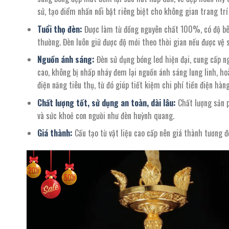
sử, tạo điểm nhấn nổi bật riêng biệt cho không gian trang trí 
Tuổi thọ đèn:
Được làm từ đồng nguyên chất 100%, có độ bên
thường. Đèn luôn giữ được độ mới theo thời gian nếu được vệ s
Nguồn ánh sáng:
Đèn sử dụng bóng led hiện đại, cung cấp n
cao, không bị nhấp nháy đem lại nguồn ánh sáng lung linh, ho
điện năng tiêu thụ, từ đó giúp tiết kiệm chi phí tiền điện hàn
Chất lượng tốt, sử dụng an toàn, dài lâu:
Chất lượng sản p
và sức khoẻ con người như đèn huỳnh quang.
Giá thành:
Cấu tạo từ vật liệu cao cấp nên giá thành tương đ