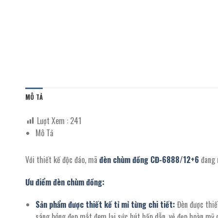
MÔ TẢ
Lượt Xem :
241
Mô Tả
Với thiết kế độc đáo, mã
đèn chùm đồng CĐ-6888/12+6
đang 
Ưu điểm đèn chùm đồng:
Sản phẩm được thiết kế tỉ mỉ từng chi tiết:
Đèn được thiết
sáng bóng đẹp mắt đem lại sức hút hấp dẫn, vẻ đẹp hoàn mỹ c