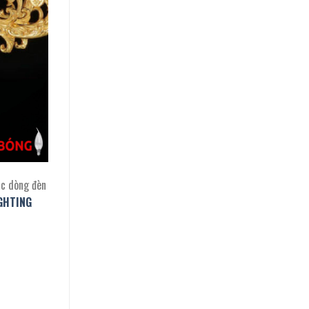
ác dòng đèn
GHTING