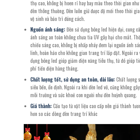
thọ cao, không bị hoen rỉ hay bay màu theo thời gian như 
đèn thông thường. Đèn luôn giữ được độ mới theo thời gi
vệ sinh và bảo trì đúng cách.
Nguồn ánh sáng:
Đèn sử dụng bóng led hiện đại, cung c
ánh sáng an toàn không chưa tia UV gây hại cho mắt. Thờ
chiếu sáng cao, không bị nhấp nháy đem lại nguồn ánh sá
linh, hoàn hảo cho không gian trang trí lắp đặt. Ngoài ra 
dụng bóng led giúp giảm điện năng tiêu thụ, từ đó giúp ti
phí tiền điện hàng tháng.
Chất lượng tốt, sử dụng an toàn, dài lâu:
Chất lượng 
siêu bền, ổn định. Ngoài ra khi đèn led vỡ, cũng không gây
môi trường và sức khoẻ con người như đèn huỳnh quang.
Giá thành:
Cấu tạo từ vật liệu cao cấp nên giá thành tươ
hơn so các dòng đèn trang trí khác