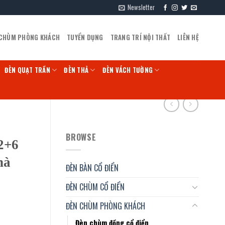
Newsletter
 CHÙM PHÒNG KHÁCH
TUYỂN DỤNG
TRANG TRÍ NỘI THẤT
LIÊN HỆ
ĐÈN QUẠT TRẦN
ĐÈN THẢ
ĐÈN VÁCH TƯỜNG
BROWSE
2+6
hà
ĐÈN BÀN CỔ ĐIỂN
ĐÈN CHÙM CỔ ĐIỂN
ĐÈN CHÙM PHÒNG KHÁCH
Đèn chùm đồng cổ điển