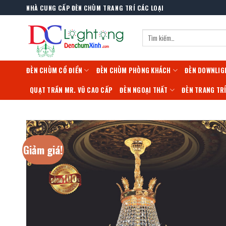
Skip
NHÀ CUNG CẤP ĐÈN CHÙM TRANG TRÍ CÁC LOẠI
to
content
Tìm
kiếm:
ĐÈN CHÙM CỔ ĐIỂN
ĐÈN CHÙM PHÒNG KHÁCH
ĐÈN DOWNLIG
QUẠT TRẦN MR. VŨ CAO CẤP
ĐÈN NGOẠI THẤT
ĐÈN TRANG TR
Giảm giá!