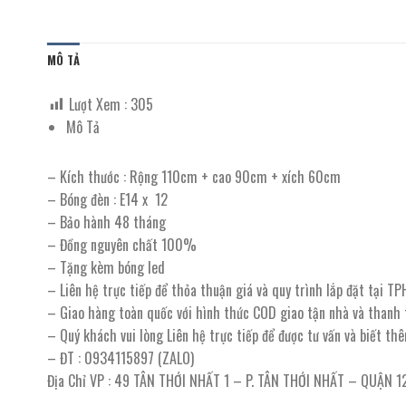
MÔ TẢ
Lượt Xem :
305
Mô Tả
– Kích thước : Rộng 110cm + cao 90cm + xích 60cm
– Bóng đèn : E14 x 12
– Bảo hành 48 tháng
– Đồng nguyên chất 100%
– Tặng kèm bóng led
– Liên hệ trực tiếp để thỏa thuận giá và quy trình lắp đặt tại T
– Giao hàng toàn quốc với hình thức COD giao tận nhà và thanh
– Quý khách vui lòng Liên hệ trực tiếp để được tư vấn và biết th
– ĐT : 0934115897 (ZALO)
Địa Chỉ VP : 49 TÂN THỚI NHẤT 1 – P. TÂN THỚI NHẤT – QUẬN 