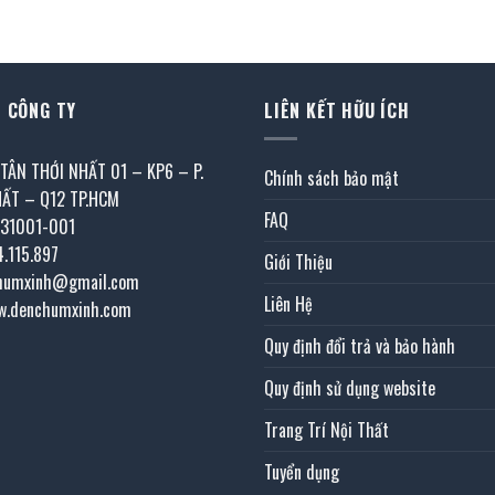
30.060.000 ₫.
là:
tại
là:
15.030.000 ₫.
.
là:
39.670.000
27.725.000 ₫.
 CÔNG TY
LIÊN KẾT HỮU ÍCH
 TÂN THỚI NHẤT 01 – KP6 – P.
Chính sách bảo mật
HẤT – Q12 TP.HCM
FAQ
031001-001
4.115.897
Giới Thiệu
chumxinh@gmail.com
Liên Hệ
w.denchumxinh.com
Quy định đổi trả và bảo hành
Quy định sử dụng website
Trang Trí Nội Thất
Tuyển dụng