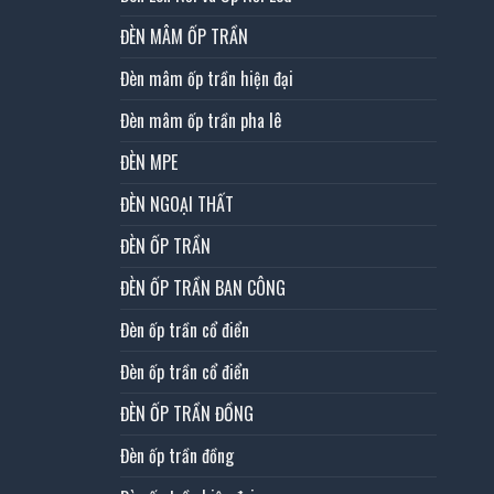
ĐÈN MÂM ỐP TRẦN
Đèn mâm ốp trần hiện đại
Đèn mâm ốp trần pha lê
ĐÈN MPE
ĐÈN NGOẠI THẤT
ĐÈN ỐP TRẦN
ĐÈN ỐP TRẦN BAN CÔNG
Đèn ốp trần cổ điển
Đèn ốp trần cổ điển
ĐÈN ỐP TRẦN ĐỒNG
Đèn ốp trần đồng