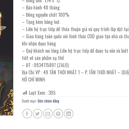
– Bóng đèn : E14 x 12
163.300.000 ₫.
là:
– Bảo hành 48 tháng
81.650.000
– Đồng nguyên chất 100%
– Tặng kèm bóng led
– Liên hệ trực tiếp để thỏa thuận giá và quy trình lắp đặt t
– Giao hàng toàn quốc với hình thức COD giao tận nhà và th
khi nhận được hàng
– Quý khách vui lòng Liên hệ trực tiếp để được tư vấn và biế
tiết về sản phẩm cụ thể
– ĐT : 0934115897 (ZALO)
Địa Chỉ VP : 49 TÂN THỚI NHẤT 1 – P. TÂN THỚI NHẤT – QU
HỒ CHÍ MINH
Lượt Xem :
305
Danh mục:
Đèn chùm đồng