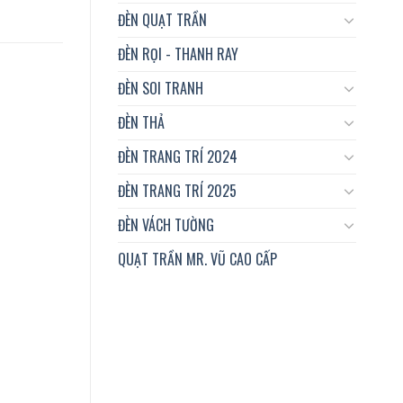
ĐÈN QUẠT TRẦN
ĐÈN RỌI - THANH RAY
ĐÈN SOI TRANH
ĐÈN THẢ
ĐÈN TRANG TRÍ 2024
ĐÈN TRANG TRÍ 2025
ĐÈN VÁCH TƯỜNG
QUẠT TRẦN MR. VŨ CAO CẤP