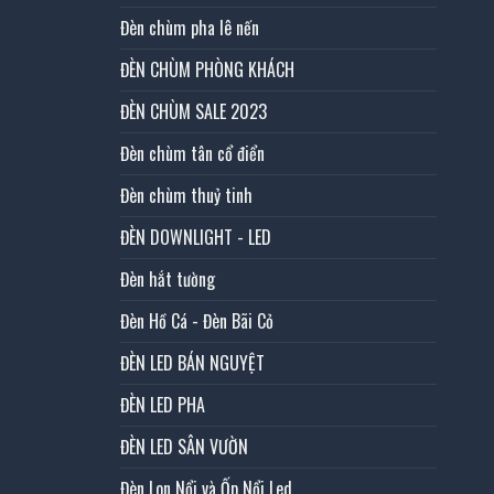
Đèn chùm pha lê nến
ĐÈN CHÙM PHÒNG KHÁCH
ĐÈN CHÙM SALE 2023
Đèn chùm tân cổ điển
Đèn chùm thuỷ tinh
ĐÈN DOWNLIGHT - LED
Đèn hắt tường
Đèn Hồ Cá - Đèn Bãi Cỏ
ĐÈN LED BÁN NGUYỆT
ĐÈN LED PHA
ĐÈN LED SÂN VƯỜN
Đèn Lon Nổi và Ốp Nổi Led