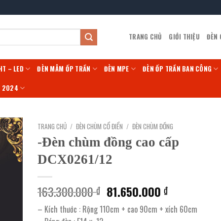
TRANG CHỦ
GIỚI THIỆU
ĐÈN
HT – LED
ĐÈN MÂM ỐP TRẦN
ĐÈN MPE
ĐÈN ỐP TRẦN BAN CÔNG
Í 2024
TRANG CHỦ
/
ĐÈN CHÙM CỔ ĐIỂN
/
ĐÈN CHÙM ĐỒNG
-Đèn chùm đồng cao cấp
DCX0261/12
Giá
Giá
163.300.000
81.650.000
₫
₫
gốc
hiện
– Kích thước : Rộng 110cm + cao 90cm + xích 60cm
là:
tại