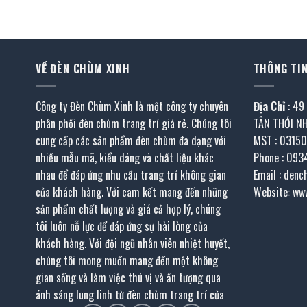
là:
tại
là:
34.800.000 ₫.
là:
55.450.000 ₫
.405.000 ₫.
17.400.000 ₫.
VỀ ĐÈN CHÙM XINH
THÔNG TIN
Công ty Đèn Chùm Xinh là một công ty chuyên
Địa Chỉ
: 49
phân phối đèn chùm trang trí giá rẻ. Chúng tôi
TÂN THỚI N
cung cấp các sản phẩm đèn chùm đa dạng với
MST : 0315
nhiều mẫu mã, kiểu dáng và chất liệu khác
Phone : 093
nhau để đáp ứng nhu cầu trang trí không gian
Email : den
của khách hàng. Với cam kết mang đến những
Website: ww
sản phẩm chất lượng và giá cả hợp lý, chúng
tôi luôn nỗ lực để đáp ứng sự hài lòng của
khách hàng. Với đội ngũ nhân viên nhiệt huyết,
chúng tôi mong muốn mang đến một không
gian sống và làm việc thú vị và ấn tượng qua
ánh sáng lung linh từ đèn chùm trang trí của