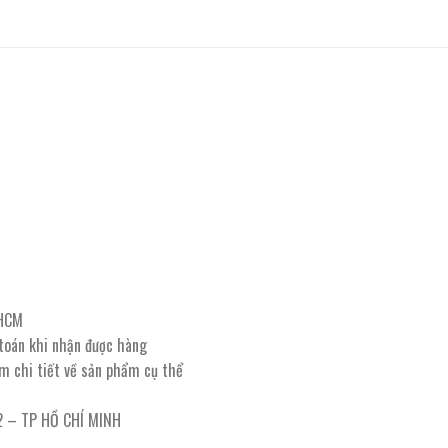
PHCM
 toán khi nhận được hàng
êm chi tiết về sản phẩm cụ thể
12 – TP HỒ CHÍ MINH