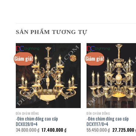
SẢN PHẨM TƯƠNG TỰ
Giảm giá!
Giảm giá!
ĐÈN CHÙM ĐỒNG
ĐÈN CHÙM ĐỒNG
-Đèn chùm đồng cao cấp
-Đèn chùm đồng cao cấp
DCX028/8+4
DCX1117/8+4
á
Giá
Giá
Giá
34.800.000
₫
17.400.000
₫
55.450.000
₫
27.725.000
ện
gốc
hiện
gốc