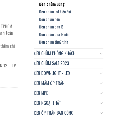
Đèn chùm đồng
 ₫.
Đèn chùm led hiện đại
Đèn chùm nến
ại TPHCM
Đèn chùm pha lê
anh toán
Đèn chùm pha lê nến
Đèn chùm thuỷ tinh
t thêm chi
ĐÈN CHÙM PHÒNG KHÁCH
ĐÈN CHÙM SALE 2023
ẬN 12 – TP
ĐÈN DOWNLIGHT - LED
ĐÈN MÂM ỐP TRẦN
ĐÈN MPE
ĐÈN NGOẠI THẤT
ĐÈN ỐP TRẦN BAN CÔNG