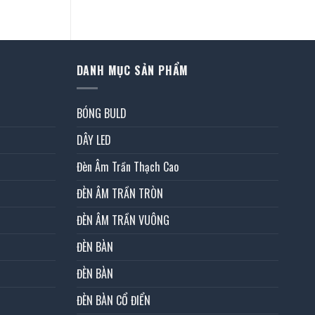
tại
 ₫.
là:
19.835.000 ₫.
DANH MỤC SẢN PHẨM
BÓNG BULD
DÂY LED
Đèn Âm Trần Thạch Cao
ĐÈN ÂM TRẦN TRÒN
ĐÈN ÂM TRẦN VUÔNG
ĐÈN BÀN
ĐÈN BÀN
ĐÈN BÀN CỔ ĐIỂN