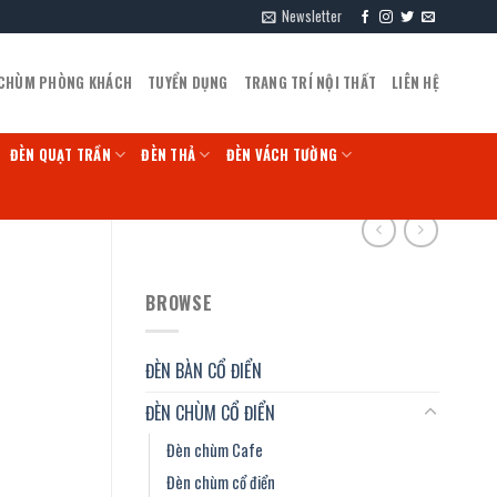
Newsletter
 CHÙM PHÒNG KHÁCH
TUYỂN DỤNG
TRANG TRÍ NỘI THẤT
LIÊN HỆ
ĐÈN QUẠT TRẦN
ĐÈN THẢ
ĐÈN VÁCH TƯỜNG
BROWSE
ĐÈN BÀN CỔ ĐIỂN
ĐÈN CHÙM CỔ ĐIỂN
Đèn chùm Cafe
Đèn chùm cổ điển