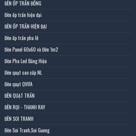
ĐÈN ỐP TRẦN ĐỒNG
Đèn ốp trần hiện đại
ĐÈN ỐP TRẦN HIỆN ĐẠI
Đèn ốp trần pha lê
Đèn Panel 60x60 và Đèn 1m2
Đèn Pha Led Bảng Hiệu
Đèn quạt cao cấp NL
Đèn quạt QVIFA
ĐÈN QUẠT TRẦN
ĐÈN RỌI - THANH RAY
ĐÈN SOI TRANH
Đèn Soi Tranh,Soi Gương