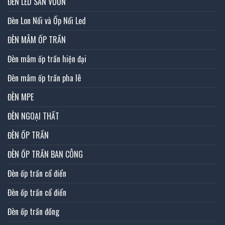
ĐÈN LED SÂN VƯỜN
Đèn Lon Nổi và Ốp Nổi Led
ĐÈN MÂM ỐP TRẦN
Đèn mâm ốp trần hiện đại
Đèn mâm ốp trần pha lê
ĐÈN MPE
ĐÈN NGOẠI THẤT
ĐÈN ỐP TRẦN
ĐÈN ỐP TRẦN BAN CÔNG
Đèn ốp trần cổ điển
Đèn ốp trần cổ điển
Đèn ốp trần đồng