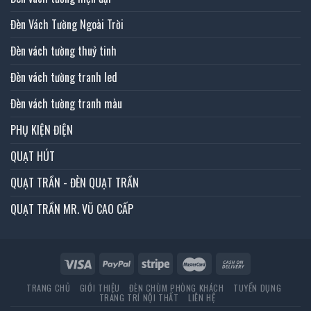
Đèn Vách Tường Ngoài Trời
Đèn vách tường thuỷ tinh
Đèn vách tường tranh led
Đèn vách tường tranh màu
PHỤ KIỆN ĐIỆN
QUẠT HÚT
QUẠT TRẦN - ĐÈN QUẠT TRẦN
QUẠT TRẦN MR. VŨ CAO CẤP
TRANG CHỦ
GIỚI THIỆU
ĐÈN CHÙM PHÒNG KHÁCH
TUYỂN DỤNG
TRANG TRÍ NỘI THẤT
LIÊN HỆ