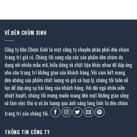
gốc
hiện
17.460.000 ₫.
là:
là:
tại
8.730.000 ₫.
5.820.000 ₫.
là:
 ₫.
3.201.000 ₫.
VỀ ĐÈN CHÙM XINH
Công ty Đèn Chùm Xinh là một công ty chuyên phân phối đèn chùm
trang trí giá rẻ. Chúng tôi cung cấp các sản phẩm đèn chùm đa
dạng với nhiều mẫu mã, kiểu dáng và chất liệu khác nhau để đáp ứng
nhu cầu trang trí không gian của khách hàng. Với cam kết mang
đến những sản phẩm chất lượng và giá cả hợp lý, chúng tôi luôn nỗ
lực để đáp ứng sự hài lòng của khách hàng. Với đội ngũ nhân viên
nhiệt huyết, chúng tôi mong muốn mang đến một không gian sống
và làm việc thú vị và ấn tượng qua ánh sáng lung linh từ đèn chùm
trang trí của chúng tôi.
THÔNG TIN CÔNG TY