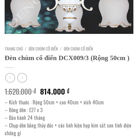
TRANG CHỦ
/
ĐÈN CHÙM CỔ ĐIỂN
/
ĐÈN CHÙM CỔ ĐIỂN
Đèn chùm cổ điển DCX009/3 (Rộng 50cm )
Giá
Giá
1.628.000
814.000
₫
₫
gốc
hiện
– Kích thước : Rộng 50cm + cao 40cm + xích 40cm
là:
tại
– Bóng đèn : E27 x 3
1.628.000 ₫.
là:
– Bảo hành 24 tháng
814.000 ₫.
– Chụp đèn bằng thủy đúc + các linh kiện hợp kim sắt sơn tĩnh điện
chống gỉ