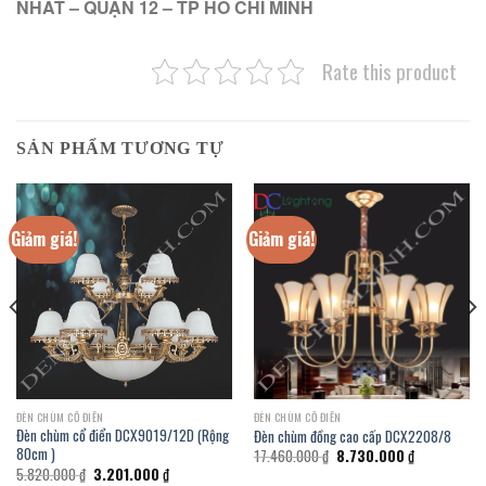
NHẤT – QUẬN 12 – TP HỒ CHÍ MINH
Rate this product
SẢN PHẨM TƯƠNG TỰ
Giảm giá!
Giảm giá!
ĐÈN CHÙM CỔ ĐIỂN
ĐÈN CHÙM CỔ ĐIỂN
Đèn chùm cổ điển DCX9019/12D (Rộng
Đèn chùm đồng cao cấp DCX2208/8
80cm )
Giá
Giá
17.460.000
₫
8.730.000
₫
gốc
hiện
Giá
Giá
5.820.000
₫
3.201.000
₫
là:
tại