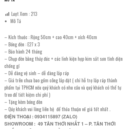
Lượt Xem :
213
Mô Tả
– Kích thước : Rộng 50cm + cao 40cm + xích 40cm
– Bóng đèn : E27 x 3
– Bảo hành 24 tháng
– Chụp đèn bằng thủy đúc + các linh kiện hợp kim sắt sơn tĩnh điện
chống gỉ
– Dễ dàng vệ sinh – dễ dàng lắp ráp
– Giá trên chưa bao gồm công lắp đặt ( chỉ hỗ trợ lắp ráp thành
phẩm tại TPHCM nếu quý khách có nhu cầu và quý khách có thể tự
treo để tiết kiệm chi phí )
– Tặng kèm bóng đèn
– Qúy khách vui lòng liên hệ để thỏa thuận về giá tốt nhất .
ĐIỆN THOẠI : 0934115897 (ZALO)
SHOWROOM : 49 TÂN THỚI NHẤT 1 – P. TÂN THỚI