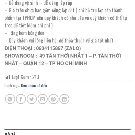
– Dễ dàng vệ sinh – dễ dàng lắp ráp
– Giá trên chưa bao gồm công lắp đặt ( chỉ hỗ trợ lắp ráp thành
phẩm tại TPHCM nếu quý khách có nhu cầu và quý khách có thể tự
treo để tiết kiệm chi phí )
– Tặng kèm bóng đèn
– Qúy khách vui lòng liên hệ để thỏa thuận về giá tốt nhất .
ĐIỆN THOẠI : 0934115897 (ZALO)
SHOWROOM : 49 TÂN THỚI NHẤT 1 – P. TÂN THỚI
NHẤT – QUẬN 12 – TP HỒ CHÍ MINH
Lượt Xem :
213
Danh mục:
Đèn chùm cổ điển
MÔ TẢ