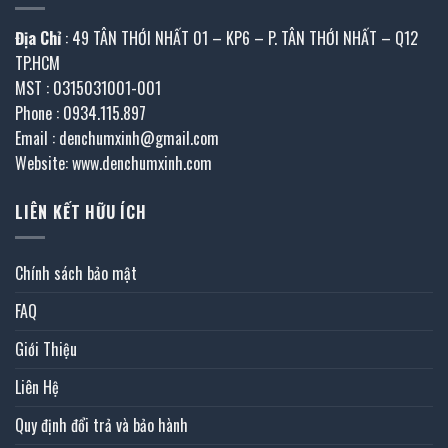
Địa Chỉ
: 49 TÂN THỚI NHẤT 01 – KP6 – P. TÂN THỚI NHẤT – Q12
TP.HCM
MST : 0315031001-001
Phone : 0934.115.897
Email : denchumxinh@gmail.com
Website: www.denchumxinh.com
LIÊN KẾT HỮU ÍCH
Chính sách bảo mật
FAQ
Giới Thiệu
Liên Hệ
Quy định đổi trả và bảo hành