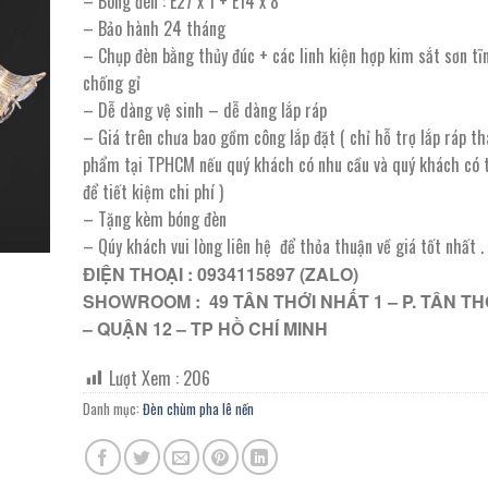
– Bóng đèn : E27 x 1 + E14 x 8
9.670.000 ₫.
là:
– Bảo hành 24 tháng
4.835.000 ₫.
– Chụp đèn bằng thủy đúc + các linh kiện hợp kim sắt sơn tĩ
chống gỉ
– Dễ dàng vệ sinh – dễ dàng lắp ráp
– Giá trên chưa bao gồm công lắp đặt ( chỉ hỗ trợ lắp ráp t
phẩm tại TPHCM nếu quý khách có nhu cầu và quý khách có t
để tiết kiệm chi phí )
– Tặng kèm bóng đèn
– Qúy khách vui lòng liên hệ để thỏa thuận về giá tốt nhất .
ĐIỆN THOẠI : 0934115897 (ZALO)
SHOWROOM : 49 TÂN THỚI NHẤT 1 – P. TÂN TH
– QUẬN 12 – TP HỒ CHÍ MINH
Lượt Xem :
206
Danh mục:
Đèn chùm pha lê nến