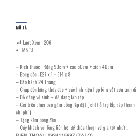
MÔ TẢ
Lượt Xem :
206
Mô Tả
– Kích thước : Rộng 90cm + cao 50cm + xích 40cm
– Bóng đèn : E27 x 1 + E14 x 8
– Bảo hành 24 tháng
– Chụp đèn bằng thủy đúc + các linh kiện hợp kim sắt sơn tĩnh đ
– Dễ dàng vệ sinh – dễ dàng lắp ráp
– Giá trên chưa bao gồm công lắp đặt ( chỉ hỗ trợ lắp ráp thàn
chi phí )
– Tặng kèm bóng đèn
– Qúy khách vui lòng liên hệ để thỏa thuận về giá tốt nhất .
ĐIỆN THOẠI : 0934115897 (ZALO)