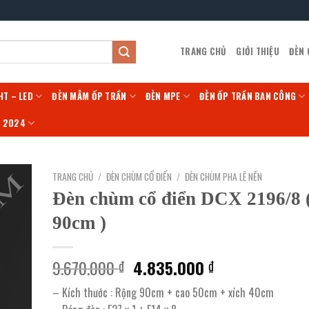
TRANG CHỦ
GIỚI THIỆU
ĐÈN
HT – LED
ĐÈN MÂM ỐP TRẦN
ĐÈN MPE
ĐÈN ỐP TRẦN BAN CÔNG
Í 2024
TRANG CHỦ
/
ĐÈN CHÙM CỔ ĐIỂN
/
ĐÈN CHÙM PHA LÊ NẾN
Đèn chùm cổ điển DCX 2196/8
90cm )
Giá
Giá
9.670.000
4.835.000
₫
₫
gốc
hiện
– Kích thước : Rộng 90cm + cao 50cm + xích 40cm
là:
tại