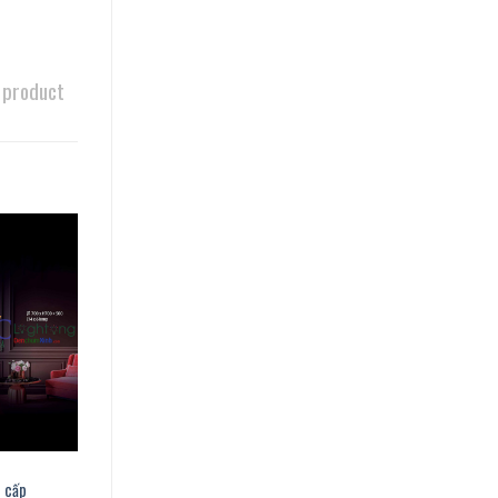
 product
 cấp