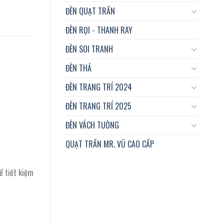
ĐÈN QUẠT TRẦN
ĐÈN RỌI - THANH RAY
ĐÈN SOI TRANH
ĐÈN THẢ
ĐÈN TRANG TRÍ 2024
ĐÈN TRANG TRÍ 2025
ĐÈN VÁCH TƯỜNG
QUẠT TRẦN MR. VŨ CAO CẤP
ể tiết kiệm