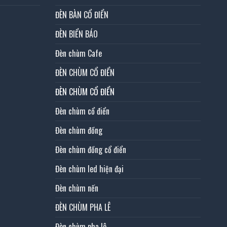
ĐÈN BÀN CỔ ĐIỂN
ĐÈN BIỂN BÁO
Đèn chùm Cafe
ĐÈN CHÙM CỔ ĐIỂN
ĐÈN CHÙM CỔ ĐIỂN
Đèn chùm cổ điển
Đèn chùm đồng
Đèn chùm đồng cổ điển
Đèn chùm led hiện đại
Đèn chùm nến
ĐÈN CHÙM PHA LÊ
Đèn chùm pha lê