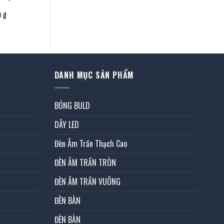
Giá
0
₫
hiện
tại
 ₫.
là:
6.360.000 ₫.
DANH MỤC SẢN PHẨM
BÓNG BULD
DÂY LED
Đèn Âm Trần Thạch Cao
ĐÈN ÂM TRẦN TRÒN
ĐÈN ÂM TRẦN VUÔNG
ĐÈN BÀN
ĐÈN BÀN