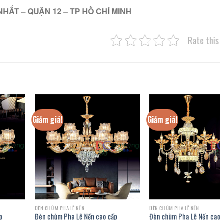
NHẤT – QUẬN 12 – TP HỒ CHÍ MINH
Rate this
Giảm giá!
Giảm giá!
ĐÈN CHÙM PHA LÊ NẾN
ĐÈN CHÙM PHA LÊ NẾN
p
Đèn chùm Pha Lê Nến cao cấp
Đèn chùm Pha Lê Nến cao