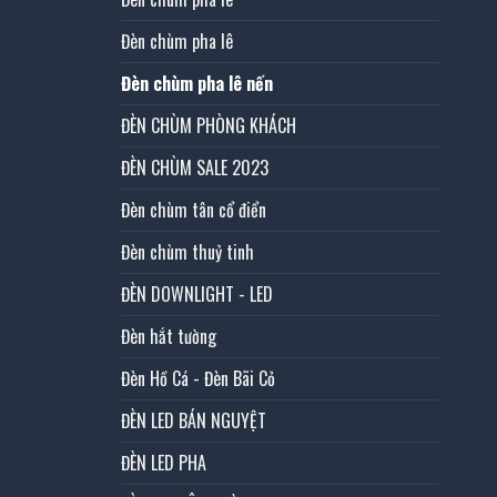
Đèn chùm pha lê
Đèn chùm pha lê nến
ĐÈN CHÙM PHÒNG KHÁCH
ĐÈN CHÙM SALE 2023
Đèn chùm tân cổ điển
Đèn chùm thuỷ tinh
ĐÈN DOWNLIGHT - LED
Đèn hắt tường
Đèn Hồ Cá - Đèn Bãi Cỏ
ĐÈN LED BÁN NGUYỆT
ĐÈN LED PHA