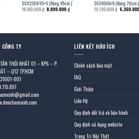
DCX2209/10+5 (Rộng 95cm )
DCX9006/6 (Rộng 70cm )
á
Giá
Giá
Giá
16.180.000
₫
8.090.000
₫
12.720.000
₫
6.360.00
ện
gốc
hiện
gốc
i
là:
tại
là:
16.180.000 ₫.
là:
12.720.000
153.000 ₫.
8.090.000 ₫.
 CÔNG TY
LIÊN KẾT HỮU ÍCH
 TÂN THỚI NHẤT 01 – KP6 – P.
Chính sách bảo mật
HẤT – Q12 TP.HCM
FAQ
031001-001
4.115.897
Giới Thiệu
chumxinh@gmail.com
Liên Hệ
w.denchumxinh.com
Quy định đổi trả và bảo hành
Quy định sử dụng website
Trang Trí Nội Thất