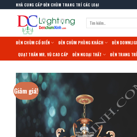
Skip
NHÀ CUNG CẤP ĐÈN CHÙM TRANG TRÍ CÁC LOẠI
to
content
Tìm
kiếm:
ĐÈN CHÙM CỔ ĐIỂN
ĐÈN CHÙM PHÒNG KHÁCH
ĐÈN DOWNLIG
QUẠT TRẦN MR. VŨ CAO CẤP
ĐÈN NGOẠI THẤT
ĐÈN TRANG TR
Giảm giá!