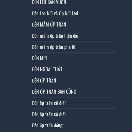
ĐÈN LED SÂN VƯỜN
Đèn Lon Nổi và Ốp Nổi Led
ĐÈN MÂM ỐP TRẦN
Đèn mâm ốp trần hiện đại
Đèn mâm ốp trần pha lê
ĐÈN MPE
ĐÈN NGOẠI THẤT
ĐÈN ỐP TRẦN
ĐÈN ỐP TRẦN BAN CÔNG
Đèn ốp trần cổ điển
Đèn ốp trần cổ điển
Đèn ốp trần đồng