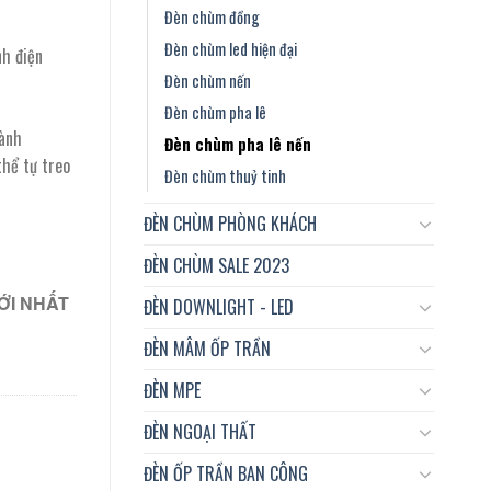
Đèn chùm đồng
Đèn chùm led hiện đại
nh điện
Đèn chùm nến
Đèn chùm pha lê
hành
Đèn chùm pha lê nến
hể tự treo
Đèn chùm thuỷ tinh
ĐÈN CHÙM PHÒNG KHÁCH
ĐÈN CHÙM SALE 2023
ỚI NHẤT
ĐÈN DOWNLIGHT - LED
ĐÈN MÂM ỐP TRẦN
ĐÈN MPE
ĐÈN NGOẠI THẤT
ĐÈN ỐP TRẦN BAN CÔNG