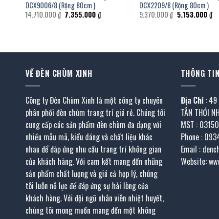
DCX9006/8 (Rộng 80cm )
DCX2209/8 (Rộng 80cm )
Giá
Giá
Giá
Gi
14.710.000
₫
7.355.000
₫
9.370.000
₫
5.153.000
₫
gốc
hiện
gốc
hi
là:
tại
là:
tạ
14.710.000 ₫.
là:
9.370.000 ₫.
là:
.000 ₫.
7.355.000 ₫.
5.
VỀ ĐÈN CHÙM XINH
THÔNG TIN
Công ty Đèn Chùm Xinh là một công ty chuyên
Địa Chỉ
: 49
phân phối đèn chùm trang trí giá rẻ. Chúng tôi
TÂN THỚI N
cung cấp các sản phẩm đèn chùm đa dạng với
MST : 0315
nhiều mẫu mã, kiểu dáng và chất liệu khác
Phone : 093
nhau để đáp ứng nhu cầu trang trí không gian
Email : den
của khách hàng. Với cam kết mang đến những
Website: ww
sản phẩm chất lượng và giá cả hợp lý, chúng
tôi luôn nỗ lực để đáp ứng sự hài lòng của
khách hàng. Với đội ngũ nhân viên nhiệt huyết,
chúng tôi mong muốn mang đến một không