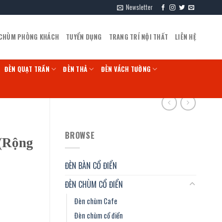
Newsletter
 CHÙM PHÒNG KHÁCH
TUYỂN DỤNG
TRANG TRÍ NỘI THẤT
LIÊN HỆ
ĐÈN QUẠT TRẦN
ĐÈN THẢ
ĐÈN VÁCH TƯỜNG
BROWSE
 (Rộng
ĐÈN BÀN CỔ ĐIỂN
ĐÈN CHÙM CỔ ĐIỂN
Đèn chùm Cafe
Đèn chùm cổ điển