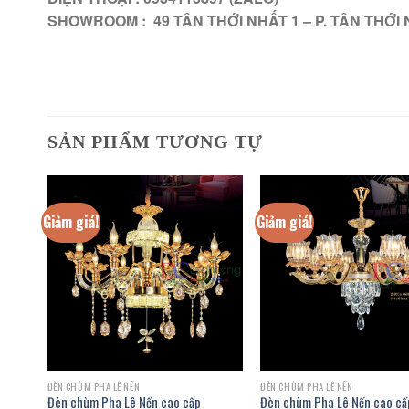
SHOWROOM : 49 TÂN THỚI NHẤT 1 – P. TÂN THỚI 
SẢN PHẨM TƯƠNG TỰ
Giảm giá!
Giảm giá!
ĐÈN CHÙM PHA LÊ NẾN
ĐÈN CHÙM PHA LÊ NẾN
Đèn chùm Pha Lê Nến cao cấp
Đèn chùm Pha Lê Nến cao cấ