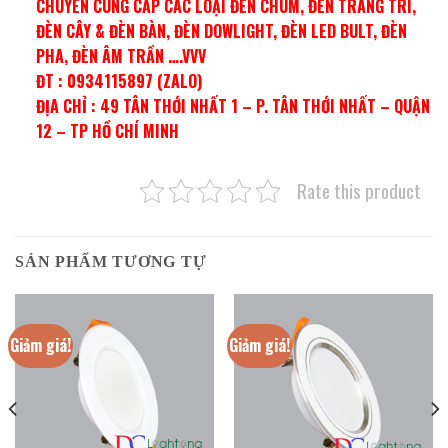
CHUYÊN CUNG CẤP CÁC LOẠI ĐÈN CHÙM, ĐÈN TRANG TRÍ,
ĐÈN CÂY & ĐÈN BÀN, ĐÈN DOWLIGHT, ĐÈN LED BULT, ĐÈN
PHA, ĐÈN ÂM TRẦN ….VVV
ĐT : 0934115897 (ZALO)
ĐỊA CHỈ : 49 TÂN THỚI NHẤT 1 – P. TÂN THỚI NHẤT – QUẬN
12 – TP HỒ CHÍ MINH
Rate this product
SẢN PHẨM TƯƠNG TỰ
Giảm giá!
Giảm giá!