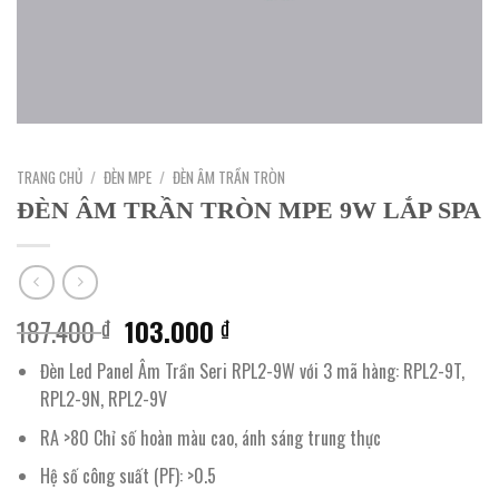
TRANG CHỦ
/
ĐÈN MPE
/
ĐÈN ÂM TRẦN TRÒN
ĐÈN ÂM TRẦN TRÒN MPE 9W LẮP SPA
Giá
Giá
187.400
103.000
₫
₫
gốc
hiện
Đèn Led Panel Âm Trần Seri RPL2-9W với 3 mã hàng: RPL2-9T,
là:
tại
RPL2-9N, RPL2-9V
187.400 ₫.
là:
103.000 ₫.
RA >80 Chỉ số hoàn màu cao, ánh sáng trung thực
Hệ số công suất (PF): >0.5