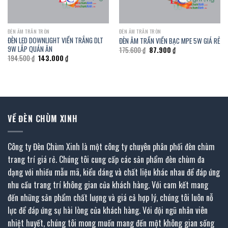
ĐÈN ÂM TRẦN TRÒN
ĐÈN ÂM TRẦN TRÒN
ĐÈN LED DOWNLIGHT VIỀN TRẮNG DLT
ĐÈN ÂM TRẦN VIỀN BẠC MPE 5W GIÁ RẺ
9W LẮP QUÁN ĂN
Giá
Giá
175.600
₫
87.900
₫
gốc
hiện
Giá
Giá
194.500
₫
143.000
₫
là:
tại
gốc
hiện
175.600 ₫.
là:
là:
tại
87.900 ₫.
194.500 ₫.
là:
143.000 ₫.
VỀ ĐÈN CHÙM XINH
Công ty Đèn Chùm Xinh là một công ty chuyên phân phối đèn chùm
trang trí giá rẻ. Chúng tôi cung cấp các sản phẩm đèn chùm đa
dạng với nhiều mẫu mã, kiểu dáng và chất liệu khác nhau để đáp ứng
nhu cầu trang trí không gian của khách hàng. Với cam kết mang
đến những sản phẩm chất lượng và giá cả hợp lý, chúng tôi luôn nỗ
lực để đáp ứng sự hài lòng của khách hàng. Với đội ngũ nhân viên
nhiệt huyết, chúng tôi mong muốn mang đến một không gian sống