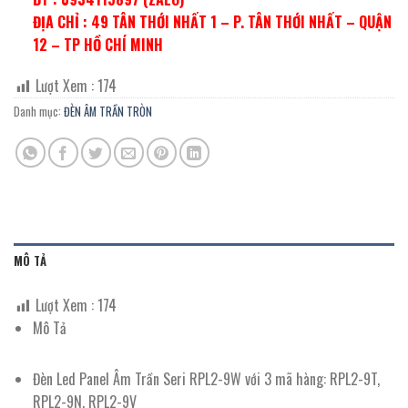
ĐỊA CHỈ : 49 TÂN THỚI NHẤT 1 – P. TÂN THỚI NHẤT – QUẬN
12 – TP HỒ CHÍ MINH
Lượt Xem :
174
Danh mục:
ĐÈN ÂM TRẦN TRÒN
MÔ TẢ
Lượt Xem :
174
Mô Tả
Đèn Led Panel Âm Trần Seri RPL2-9W với 3 mã hàng: RPL2-9T,
RPL2-9N, RPL2-9V