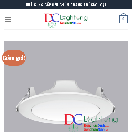
Skip
NHÀ CUNG CẤP ĐÈN CHÙM TRANG TRÍ CÁC LOẠI
to
content
0
Giảm giá!