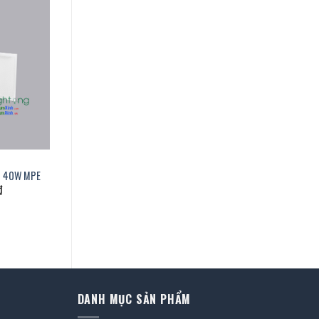
C 40W MPE
Giá
₫
hiện
tại
.
là:
1.061.000 ₫.
DANH MỤC SẢN PHẨM