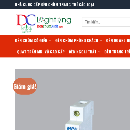
Skip
NHÀ CUNG CẤP ĐÈN CHÙM TRANG TRÍ CÁC LOẠI
to
content
Tìm
kiếm:
ĐÈN CHÙM CỔ ĐIỂN
ĐÈN CHÙM PHÒNG KHÁCH
ĐÈN DOWNLIG
QUẠT TRẦN MR. VŨ CAO CẤP
ĐÈN NGOẠI THẤT
ĐÈN TRANG TR
Giảm giá!