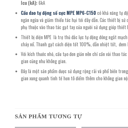
Icu (kA):
6kA
Cầu dao tự động số cực MPE MP6-C150
có khả năng tự độ
ngăn ngừa và giảm thiểu tác hại tới dây dẫn. Các thiết bị sử
phụ thuộc vào thao tác gạt tay của người sử dụng giúp thiết b
Thiết bị điện MPE là trợ thủ đắc lực tự động đóng ngắt mạch đ
cháy nổ. Thanh gạt cách điện tốt 100%, dẫn nhiệt tốt, đem l
Với kích thước nhỏ, cấu tạo đơn giản nên chỉ cần vài thao tác
gian cũng như không gian.
Đây là một sản phẩm được sử dụng rộng rãi và phổ biến trong
gian xung quanh tinh tế hơn tô điểm thêm cho không gian nội
SẢN PHẨM TƯƠNG TỰ