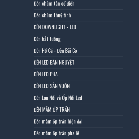
Đèn chùm tân cổ điển
Đèn chùm thuỷ tinh
ĐÈN DOWNLIGHT - LED
Đèn hắt tường
Đèn Hồ Cá - Đèn Bãi Cỏ
ĐÈN LED BÁN NGUYỆT
ĐÈN LED PHA
ĐÈN LED SÂN VƯỜN
Đèn Lon Nổi và Ốp Nổi Led
ĐÈN MÂM ỐP TRẦN
Đèn mâm ốp trần hiện đại
Đèn mâm ốp trần pha lê