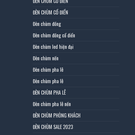
ĐÈN CHÙM CỔ ĐIỂN
ĐÈN CHÙM CỔ ĐIỂN
Đèn chùm đồng
Đèn chùm đồng cổ điển
Đèn chùm led hiện đại
Đèn chùm nến
Đèn chùm pha lê
Đèn chùm pha lê
ĐÈN CHÙM PHA LÊ
Đèn chùm pha lê nến
ĐÈN CHÙM PHÒNG KHÁCH
ĐÈN CHÙM SALE 2023