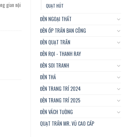
ng gian nội
QUẠT HÚT
ĐÈN NGOẠI THẤT
ĐÈN ỐP TRẦN BAN CÔNG
ĐÈN QUẠT TRẦN
ĐÈN RỌI - THANH RAY
ĐÈN SOI TRANH
ĐÈN THẢ
ĐÈN TRANG TRÍ 2024
ĐÈN TRANG TRÍ 2025
ĐÈN VÁCH TƯỜNG
QUẠT TRẦN MR. VŨ CAO CẤP