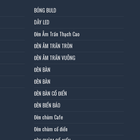
BÓNG BULD
DÂY LED
Đèn Âm Trần Thạch Cao
ĐÈN ÂM TRẦN TRÒN
ĐÈN ÂM TRẦN VUÔNG
ĐÈN BÀN
ĐÈN BÀN
ĐÈN BÀN CỔ ĐIỂN
ĐÈN BIỂN BÁO
Đèn chùm Cafe
Đèn chùm cổ điển