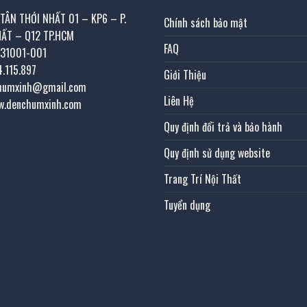
 TÂN THỚI NHẤT 01 – KP6 – P.
Chính sách bảo mật
HẤT – Q12 TP.HCM
FAQ
031001-001
4.115.897
Giới Thiệu
chumxinh@gmail.com
Liên Hệ
w.denchumxinh.com
Quy định đổi trả và bảo hành
Quy định sử dụng website
Trang Trí Nội Thất
Tuyển dụng