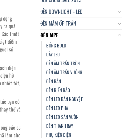
ĐÈN DOWNLIGHT - LED
ự động
ĐÈN MÂM ỐP TRẦN
y ra quá
. Các thiết
ĐÈN MPE
biệt điểm
BÓNG BULD
gười sử
DÂY LED
ĐÈN ÂM TRẦN TRÒN
mạch điện
ĐÈN ÂM TRẦN VUÔNG
 điện hở
ĐÈN BÀN
 nhiệt tốt,
ĐÈN BIỂN BÁO
ĐÈN LED BÁN NGUYỆT
 tác bạn có
ĐÈN LED PHA
thay thế và
ĐÈN LED SÂN VƯỜN
ĐÈN THANH RAY
rong các cơ
PHỤ KIỆN ĐIỆN
nhã làm cho