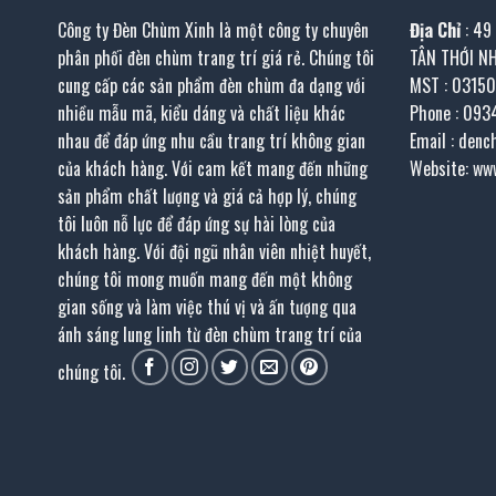
Công ty Đèn Chùm Xinh là một công ty chuyên
Địa Chỉ
: 49
phân phối đèn chùm trang trí giá rẻ. Chúng tôi
TÂN THỚI N
cung cấp các sản phẩm đèn chùm đa dạng với
MST : 0315
nhiều mẫu mã, kiểu dáng và chất liệu khác
Phone : 093
nhau để đáp ứng nhu cầu trang trí không gian
Email : den
của khách hàng. Với cam kết mang đến những
Website: ww
sản phẩm chất lượng và giá cả hợp lý, chúng
tôi luôn nỗ lực để đáp ứng sự hài lòng của
khách hàng. Với đội ngũ nhân viên nhiệt huyết,
chúng tôi mong muốn mang đến một không
gian sống và làm việc thú vị và ấn tượng qua
ánh sáng lung linh từ đèn chùm trang trí của
chúng tôi.