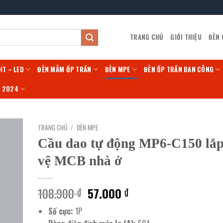
TRANG CHỦ
GIỚI THIỆU
ĐÈN
HT – LED
ĐÈN MÂM ỐP TRẦN
ĐÈN MPE
ĐÈN ỐP TRẦN BAN CÔNG
Í 2024
TRANG CHỦ
/
ĐÈN MPE
Cầu dao tự động MP6-C150 lắp
vệ MCB nhà ở
Giá
Giá
108.900
57.000
₫
₫
gốc
hiện
Số cực:
1P
là:
tại