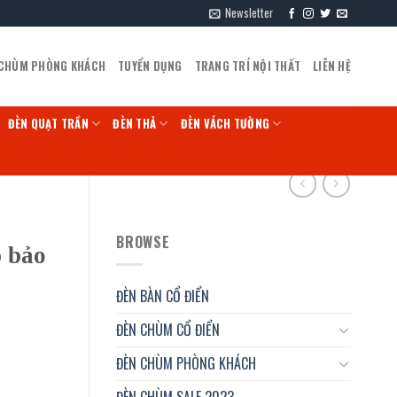
Newsletter
 CHÙM PHÒNG KHÁCH
TUYỂN DỤNG
TRANG TRÍ NỘI THẤT
LIÊN HỆ
ĐÈN QUẠT TRẦN
ĐÈN THẢ
ĐÈN VÁCH TƯỜNG
BROWSE
 bảo
ĐÈN BÀN CỔ ĐIỂN
ĐÈN CHÙM CỔ ĐIỂN
ĐÈN CHÙM PHÒNG KHÁCH
ĐÈN CHÙM SALE 2023