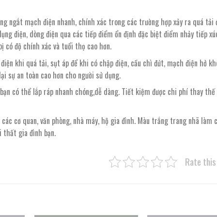
ng ngắt mạch điện nhanh, chính xác trong các trường hợp xảy ra quá tải 
 dụng điện, dòng điện qua các tiếp điểm ổn định đặc biệt điểm nhảy tiếp x
ị có độ chính xác và tuổi thọ cao hơn.
iện khi quá tải, sụt áp để khi có chập điện, cầu chì đứt, mạch điện hở kh
ại sự an toàn cao hơn cho người sử dụng.
 bạn có thể lắp ráp nhanh chóng,dễ dàng. Tiết kiệm được chi phí thay thế 
 các cơ quan, văn phòng, nhà máy, hộ gia đình. Màu trắng trang nhã làm 
 thất gia đình bạn.
Rate this