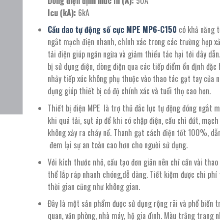
Dòng điện định mức In (A):
50A
108.900 ₫.
là:
Icu (kA):
6kA
57.000 ₫.
Cầu dao tự động số cực MPE MP6-C150
có khả năng t
ngắt mạch điện nhanh, chính xác trong các trường hợp xả
tải điện giúp ngăn ngừa và giảm thiểu tác hại tới dây dẫn
bị sử dụng điện, dòng điện qua các tiếp điểm ổn định đặc 
nhảy tiếp xúc không phụ thuộc vào thao tác gạt tay của n
dụng giúp thiết bị có độ chính xác và tuổi thọ cao hơn.
Thiết bị điện MPE là trợ thủ đắc lực tự động đóng ngắt 
khi quá tải, sụt áp để khi có chập điện, cầu chì đứt, mạch
không xảy ra cháy nổ. Thanh gạt cách điện tốt 100%, dẫn
đem lại sự an toàn cao hơn cho người sử dụng.
Với kích thước nhỏ, cấu tạo đơn giản nên chỉ cần vài thao
thể lắp ráp nhanh chóng,dễ dàng. Tiết kiệm được chi phí 
thời gian cũng như không gian.
Đây là một sản phẩm được sử dụng rộng rãi và phổ biến t
quan, văn phòng, nhà máy, hộ gia đình. Màu trắng trang 