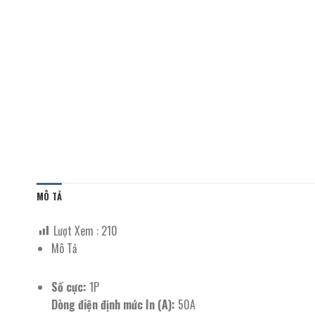
MÔ TẢ
Lượt Xem :
210
Mô Tả
Số cực:
1P
Dòng điện định mức In (A):
50A