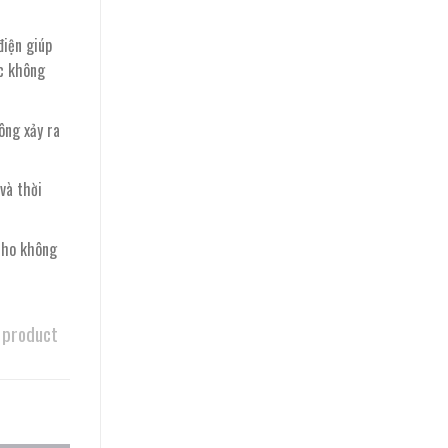
điện giúp
úc không
ông xảy ra
và thời
cho không
 product